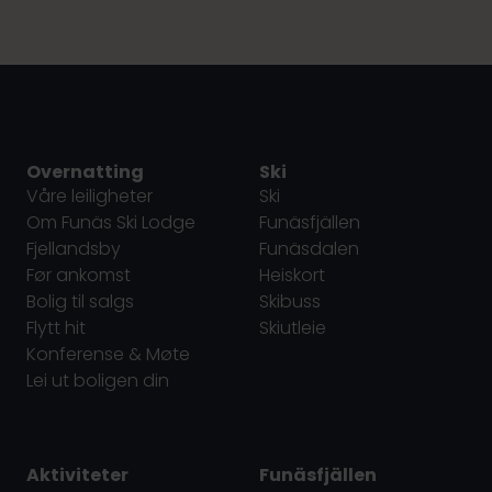
Overnatting
Ski
Våre leiligheter
Ski
Om Funäs Ski Lodge
Funäsfjällen
Fjellandsby
Funäsdalen
Før ankomst
Heiskort
Bolig til salgs
Skibuss
Flytt hit
Skiutleie
Konferense & Møte
Lei ut boligen din
Aktiviteter
Funäsfjällen