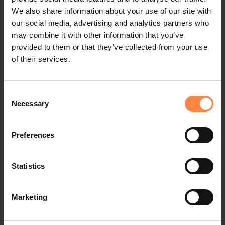
We also share information about your use of our site with
our social media, advertising and analytics partners who
may combine it with other information that you’ve
provided to them or that they’ve collected from your use
of their services.
Consent
Necessary
Selection
Ski
Preferences
Funäs Ski Lodge har ski-in/ski-out-
beliggenhet med Röstbergsliften på
Funäsdalsberget som nærmeste nabo.
Statistics
Funäsdalsberget er det høyeste fjellet i ett
av seks skiområder i Funäsfjällen.
Områdene er blant de mest snøsikre i...
Marketing
Les mer om skikjøring >