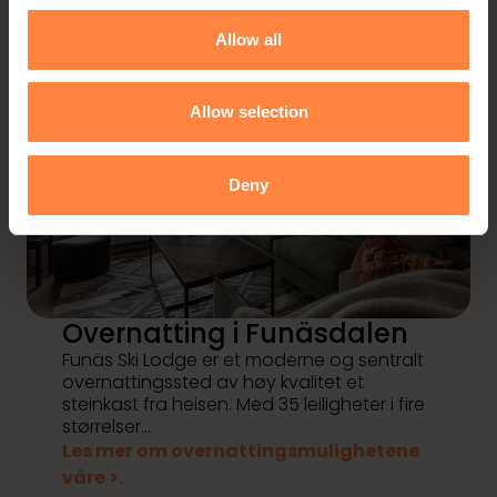
Allow all
Allow selection
Deny
Overnatting i Funäsdalen
Funäs Ski Lodge er et moderne og sentralt
overnattingssted av høy kvalitet et
steinkast fra heisen. Med 35 leiligheter i fire
størrelser...
Les mer om overnattingsmulighetene
våre >.