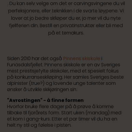
. Du kan selv velge om det er carvingsvingene du vil
perfeksjonere, eller teknikken i de svarte løypene. Vi
lover at jo bedre skiløper du er, jo mer vil du nyte
fjellferien din. Bestill en privatinstruktør eller bli med
på et temakurs.
Siden 2010 har det også
Pinnens skiskole
i
Funäsdalsfjellet. Pinnens skiskole er en av Sveriges
mest prestisjefylte skiskoler, med et spesielt fokus
på konkurranseskiløping. Her samles Sveriges beste
alpinister (true?) og lovende unge talenter som
ønsker å utvikle skikjøringen sin.
"Avrostingen" - å finne formen
Hvorfor bruke flere dager på å prøve å komme
tilbake til fjorårets form. Start uken (mandag) med
et kom i gang-kurs. Etter et par timer vil du ha en
helt ny stil og følelse i pisten.