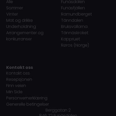
Alle
Funäsdalen
Sommer
Funäsfjällen
Vinter
Ramundberget
Mat og drikke
Tänndalen
Underholdning
Bruksvallarna
Arrangementer og
Tännäskröket
konkurranser
Kappruet
Røros (Norge)
Kontakt oss
Kontakt oss
Resepsjonen
Finn veien
Min Side
Personvernerklæring
Generelle betingelser
Berggatan 2
846 72 Funäsdalen