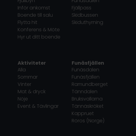
Fjällbyn
Funäsdalen
Inför ankomst
Fjällpass
Boende till salu
Skidbussen
Flytta hit
Skiduthyrning
Konferens & Möte
Hyr ut ditt boende
Aktiviteter
Funäsfjällen
Alla
Funäsdalen
Sommar
Funäsfjällen
Vinter
Ramundberget
Mat & dryck
Tänndalen
Nöje
Bruksvallarna
Event & Tävlingar
Tännäskröket
Kappruet
Röros (Norge)