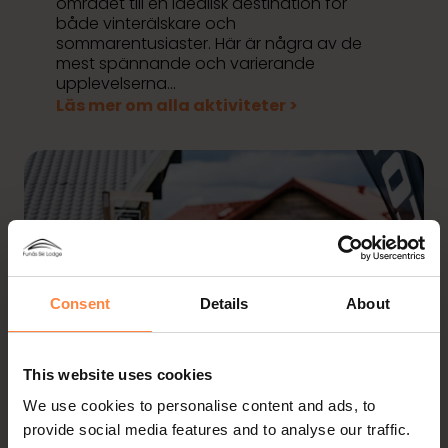
området till en idealisk destination för
både vinterälskare och
sommarentusiaster. Här är några av de
mest spännande och varierande
upplevelserna…
Läs mer om alla aktiviteter >
Consent
Details
About
This website uses cookies
We use cookies to personalise content and ads, to
provide social media features and to analyse our traffic.
Mat & Dryck