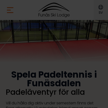
SV
Spela Padeltennis i
Funäsdalen
Padeläventyr för alla
Vill du hålla dig aktiv under semestern finns det