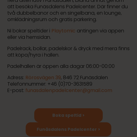
flera alternativ i Funäsdalen, bland annat genom
att besöka Funäsdalens Padelcenter. Där finner du
två dubbelbanor och en singelbana, en lounge,
omklädningsrum och gratis parkering.
Ni bokar speltider i
Playtomic
antingen via appen
eller via hemsidan.
Padelrack, bollar, padelskor & dryck med mera finns
att köpa/hyra i hallen.
Padelhallen är öppen alla dagar 06:00-00:00
Adress:
Rörosvägen 39
, 846 72 Funäsdalen
Telefonnummer: +46 (0)70-3631589
E-post:
funasdalenpadelcenter@gmail.com
Boka speltid >
Funäsdalens Padelcenter >