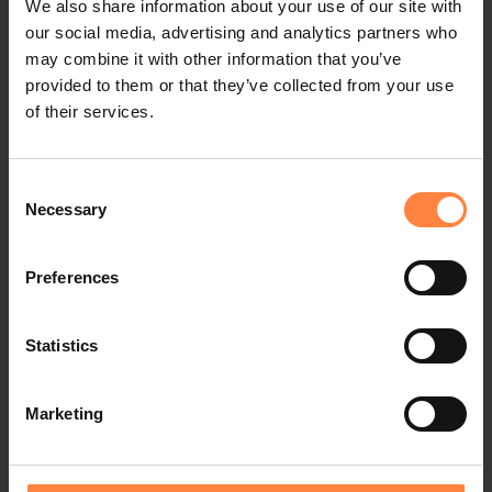
We also share information about your use of our site with
God och vällagad mat serveras på flera
our social media, advertising and analytics partners who
restauranger runt om Funäsdalsberget.
may combine it with other information that you’ve
Under en dag i fjällen är man i extra stort
behov av att fylla på med energi och mat.
provided to them or that they’ve collected from your use
Här kan du njuta av allt från typiska rätter
of their services.
från…
Läs mer om Mat & Dryck >
Consent
Necessary
Selection
Preferences
Statistics
Marketing