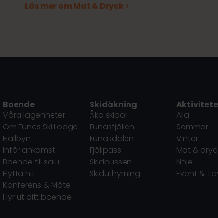
Läs mer om Mat & Dryck >
Boende
Skidåkning
Aktivitete
Våra lägenheter
Åka skidor
Alla
Om Funäs Ski Lodge
Funäsfjällen
Sommar
Fjällbyn
Funäsdalen
Vinter
Inför ankomst
Fjällpass
Mat & dryc
Boende till salu
Skidbussen
Nöje
Flytta hit
Skiduthyrning
Event & Tä
Konferens & Möte
Hyr ut ditt boende