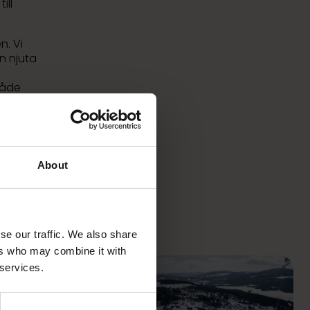
ill
n. Vi
n njuta
både
About
se our traffic. We also share
ers who may combine it with
 services.