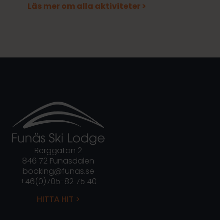
Läs mer om alla aktiviteter >
Berggatan 2
846 72 Funäsdalen
booking@funas.se
+46(0)705-82 75 40
HITTA HIT >