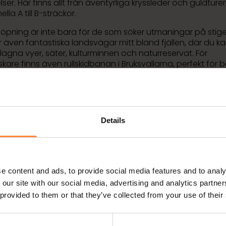
ser. Här finns allt från äventyrliga kryssleder och guldturer t
ella A till B-sträckor.
llöpning är inte bara för de som söker utmaningar på stige
 även fantastiska landsvägar mitt bland fjällen, där du ka
lagna vyer, säter, kulturminnen och naturreservat. För
skare finns även rullskidbanan i Bruksvallarna, perfekt för 
or och löpning. Vi lovar att du kommer hitta din perfekta
levelse här i Funäsfjällen.
Details
Läs mer om löpningsleder i Funäsdalen >
e content and ads, to provide social media features and to analy
 our site with our social media, advertising and analytics partn
 provided to them or that they’ve collected from your use of their