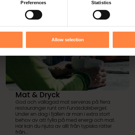
Preferences
Statistics
Allow selection
Mat & Dryck
God och vällagad mat serveras på flera
restauranger runt om Funäsdalsberget.
Under en dag i fjällen är man i extra stort
behov av att fylla på med energi och mat.
Här kan du njuta av allt från typiska rätter
från…