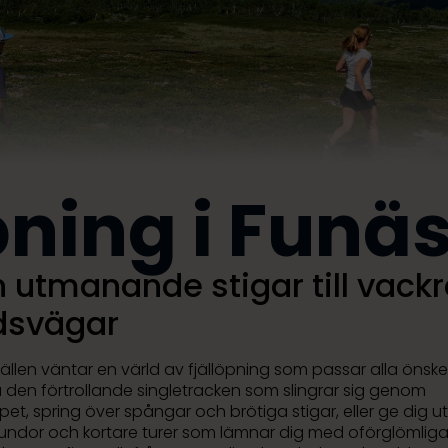
pning i Funäs
n utmanande stigar till vack
dsvägar
jällen väntar en värld av fjällöpning som passar alla önsk
a den förtrollande singletracken som slingrar sig genom
et, spring över spångar och brötiga stigar, eller ge dig u
rundor och kortare turer som lämnar dig med oförglömlig