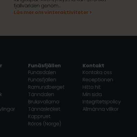
fjällvärlden genom…
Läs mer om vinteraktiviteter >
r
Funäsfjällen
Kontakt
Funäsdalen
Kontaka oss
Funäsfjällen
Receptionen
Ramundberget
Hitta hit
k
Tänndalen
Min sida
Bruksvallarna
Integritetspolicy
vlingar
Tännäskröket
Allmänna villkor
Kappruet
Röros (Norge)