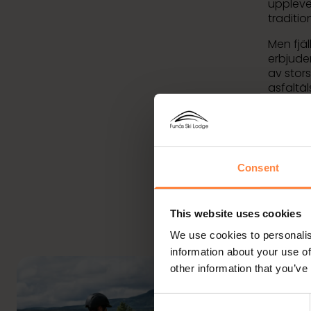
upplevel
tradition
Men fjä
erbjuder
av stors
asfaltäl
rullskid
löparupp
Consent
This website uses cookies
We use cookies to personalis
information about your use of
other information that you’ve
Consent