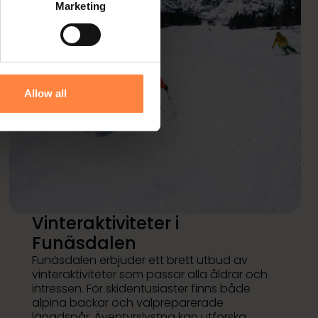
Marketing
Allow all
Vinteraktiviteter i
Funäsdalen
Funäsdalen erbjuder ett brett utbud av
vinteraktiviteter som passar alla åldrar och
intressen. För skidentusiaster finns både
alpina backar och välpreparerade
längdspår. Äventyrslystna kan utforska