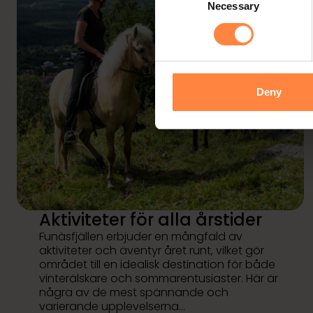
Necessary
Selection
Deny
Aktiviteter för alla årstider
Funäsfjällen erbjuder en mångfald av
aktiviteter och äventyr året runt, vilket gör
området till en idealisk destination för både
vinterälskare och sommarentusiaster. Här är
några av de mest spännande och
varierande upplevelserna…