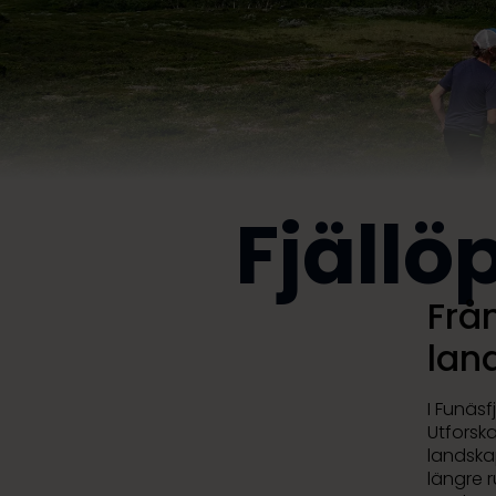
Fjällö
Frå
lan
I Funäsf
Utforsk
landskap
längre 