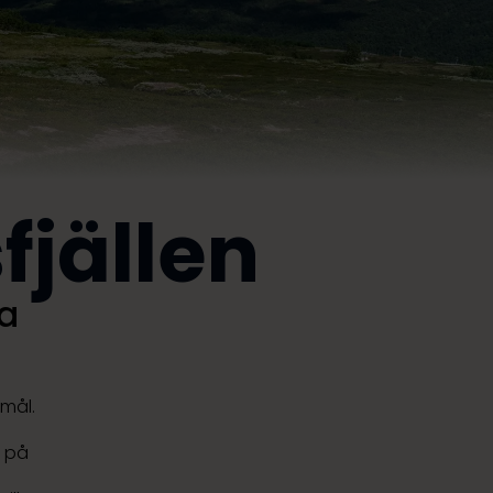
fjällen
ra
emål.
t på
a