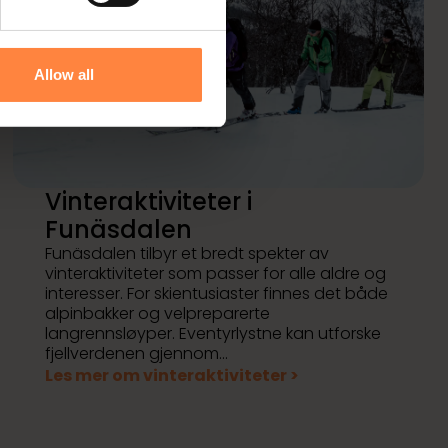
Allow all
Vinteraktiviteter i
Funäsdalen
Funäsdalen tilbyr et bredt spekter av
vinteraktiviteter som passer for alle aldre og
interesser. For skientusiaster finnes det både
alpinbakker og velpreparerte
langrennsløyper. Eventyrlystne kan utforske
fjellverdenen gjennom...
Les mer om vinteraktiviteter >