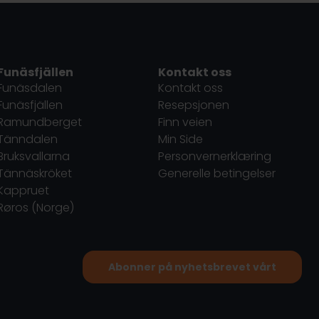
Funäsfjällen
Kontakt oss
Funäsdalen
Kontakt oss
Funäsfjällen
Resepsjonen
Ramundberget
Finn veien
Tänndalen
Min Side
Bruksvallarna
Personvernerklæring
Tännäskröket
Generelle betingelser
Kappruet
Røros (Norge)
Abonner på nyhetsbrevet vårt