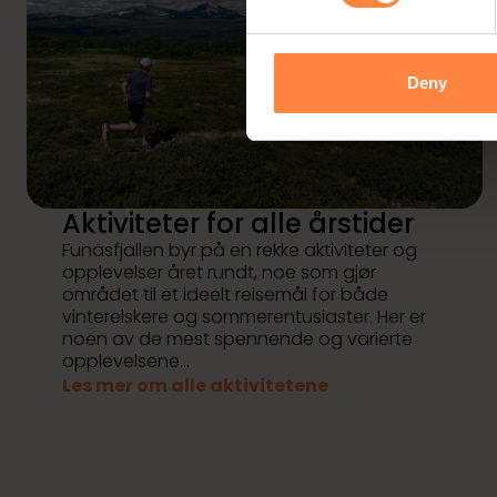
Deny
Aktiviteter for alle årstider
Funäsfjällen byr på en rekke aktiviteter og
opplevelser året rundt, noe som gjør
området til et ideelt reisemål for både
vinterelskere og sommerentusiaster. Her er
noen av de mest spennende og varierte
opplevelsene...
Les mer om alle aktivitetene