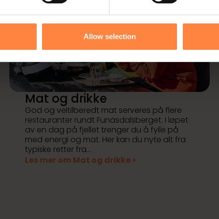
Allow selection
Mat og drikke
God og veltilberedt mat serveres på flere
restauranter rundt Funäsdalsberget. I løpet
av en dag på fjellet trenger du å fylle på
med energi og mat. Her kan du nyte alt fra
typiske retter fra...
Les mer om Mat og drikke >