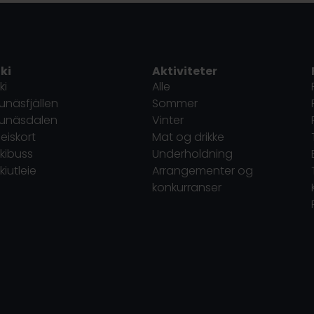
ki
Aktiviteter
ki
Alle
unäsfjällen
Sommer
Funäsdalen
Vinter
eiskort
Mat og drikke
kibuss
Underholdning
kiutleie
Arrangementer og
konkurranser