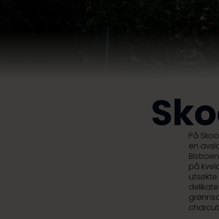
Sko
På Skoog
en avsl
Bistroe
på kveld
utsøkte 
delikate
grønnsa
charcut