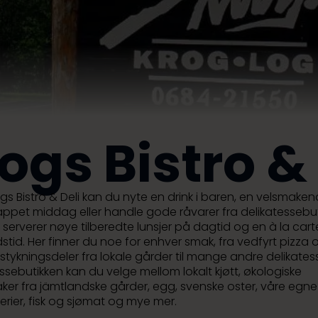
ogs Bistro & 
s Bistro & Deli kan du nyte en drink i baren, en velsmakend
appet middag eller handle gode råvarer fra delikatessebut
n serverer nøye tilberedte lunsjer på dagtid og en à la ca
stid. Her finner du noe for enhver smak, fra vedfyrt pizza 
stykningsdeler fra lokale gårder til mange andre delikatesse
ssebutikken kan du velge mellom lokalt kjøtt, økologiske
ker fra jämtlandske gårder, egg, svenske oster, våre egne
erier, fisk og sjømat og mye mer.