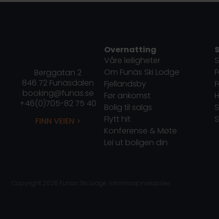
Overnatting
S
Våre leiligheter
S
Om Funäs Ski Lodge
F
Berggatan 2
846 72 Funäsdalen
Fjellandsby
booking@funas.se
Før ankomst
H
+46(0)705-82 75 40
Bolig til salgs
S
Flytt hit
S
FINN VEIEN >
Konferense & Møte
Lei ut boligen din
Copyright 2026 Funäs Ski Lodge.
Informasjonskapsler.