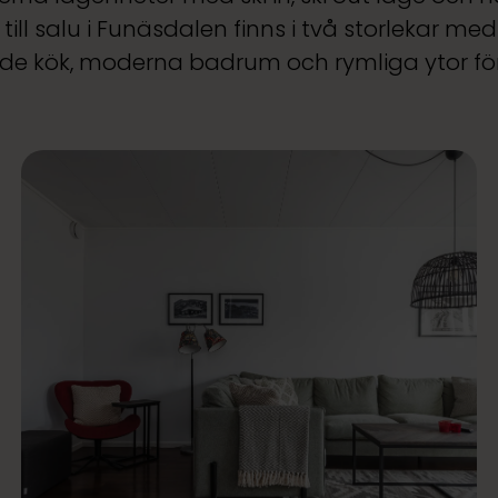
ill salu i Funäsdalen finns i två storlekar m
ade kök, moderna badrum och rymliga ytor för