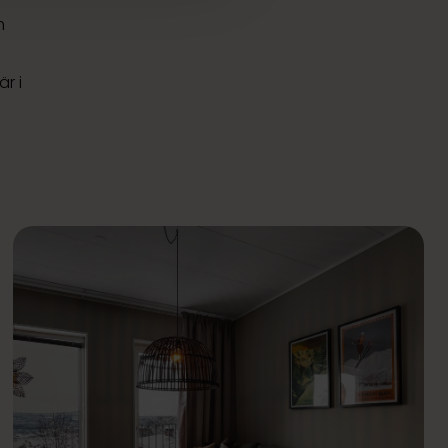
m
är i