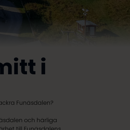
itt i
n
 vackra Funäsdalen?
unäsdalen och härliga
ärhet till Funäsdalens