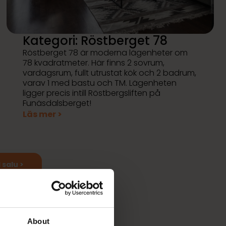
Kategori: Röstberget 78
Röstberget 78 är moderna lägenheter om
78 kvadratmeter. Här finns 2 sovrum,
vardagsrum, fullt utrustat kök och 2 badrum,
varav 1 med bastu och TM. Lägenheten
ligger precis intill Röstbergsliften på
Funäsdalsberget!
Läs mer >
 salu >
About