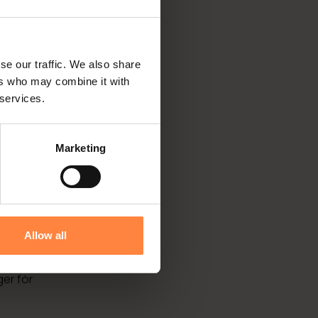
tter.
 perfekt
se our traffic. We also share
erad
ers who may combine it with
 services.
llet på
Marketing
tag är
dörren.
av få
la
Allow all
 by
r,
er för