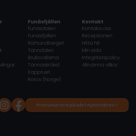
r
Funäsfjällen
Kontakt
Funäsdalen
Kontaka oss
Funäsfjällen
Receptionen
Ramundberget
Hitta hit
k
Tänndalen
Min sida
Bruksvallarna
Integritetspolicy
vlingar
Tännäskröket
Allmänna villkor
Kappruet
Röros (Norge)
Prenumerera på vårt nyhetsbrev >