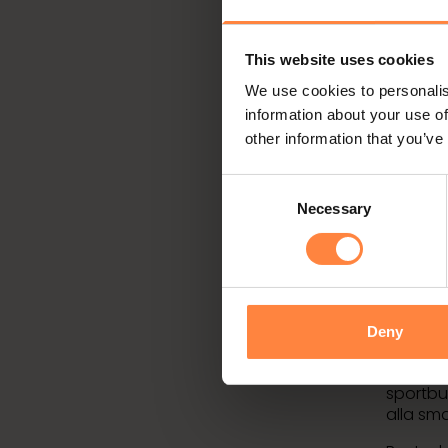
Fun
This website uses cookies
Under 2
Det finn
We use cookies to personalis
belägna
information about your use of
planlös
other information that you’ve
Med ski 
Consent
Funäsda
skidbac
Necessary
Selection
den and
allt som
Även län
ställen
veckan o
Deny
Till fot
med allt
sportbut
alla sma