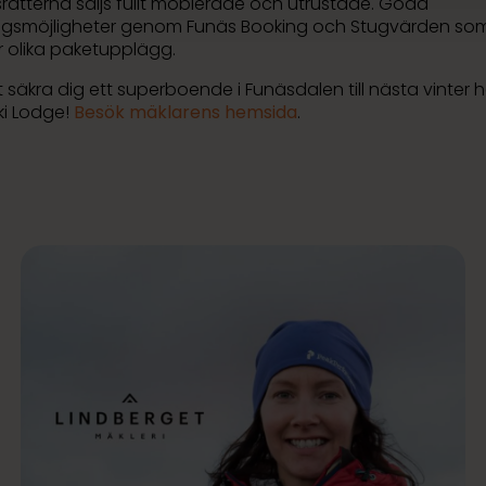
rätterna säljs fullt möblerade och utrustade. Goda
ngsmöjligheter genom Funäs Booking och Stugvärden so
r olika paketupplägg.
att säkra dig ett superboende i Funäsdalen till nästa vinter h
ki Lodge!
Besök mäklarens hemsida
.