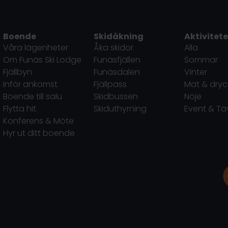
Boende
Skidåkning
Aktivitete
Våra lägenheter
Åka skidor
Alla
Om Funäs Ski Lodge
Funäsfjällen
Sommar
Fjällbyn
Funäsdalen
Vinter
Inför ankomst
Fjällpass
Mat & dryc
Boende till salu
Skidbussen
Nöje
Flytta hit
Skiduthyrning
Event & Tä
Konferens & Möte
Hyr ut ditt boende