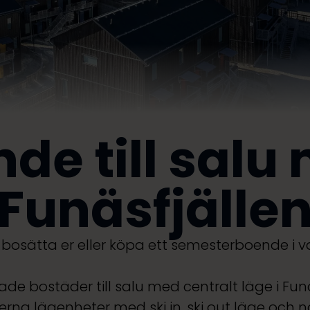
de till salu m
Funäsfjälle
 bosätta er eller köpa ett semesterboende i
stade bostäder till salu med centralt läge i F
na lägenheter med ski in, ski out läge och n