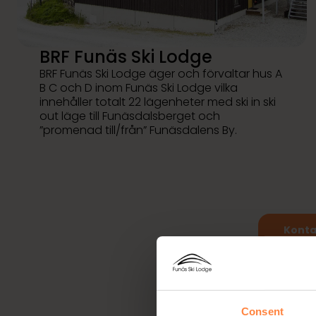
BRF Funäs Ski Lodge
BRF Funäs Ski Lodge äger och förvaltar hus A
B C och D inom Funäs Ski Lodge vilka
innehåller totalt 22 lägenheter med ski in ski
out läge till Funäsdalsberget och
”promenad till/från” Funäsdalens By.
Konta
Int
Consent