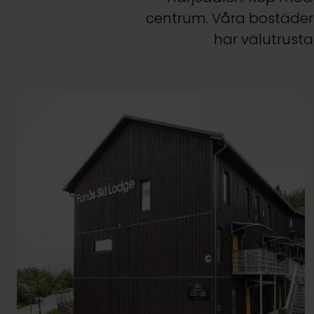
centrum. Våra bostäder t
har välutrust