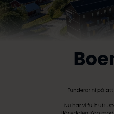
Boen
Funderar ni på att
Nu har vi fullt utru
Härjedalen. Köp moder