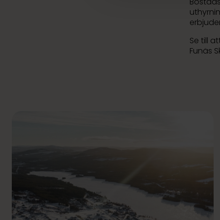
Bostads
uthyrni
erbjude
Se till 
Funäs S